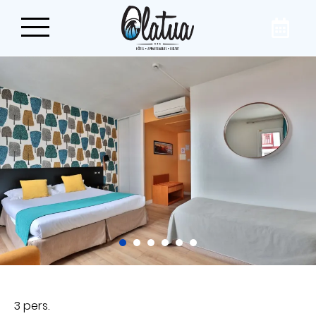
Réservez votre séjour
sur la Côte Basque
Dans le centre du village de Bidart, à quelques
pas des plages et de l’océan, offrez-vous une
parenthèse reposante dans notre
appart’hôtel, l’Hôtel Olatua. Pour le tourisme
ou les affaires, nos chambres et nos
appartements répondront à toutes vos
envies !
3 pers.