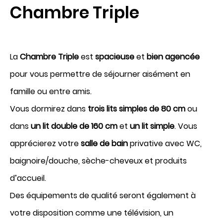
Chambre Triple
demande de réservation
bons cadeaux
La
Chambre Triple
est
spacieuse
et
bien agencée
pour vous permettre de séjourner aisément en
Arrivée
famille ou entre amis.
8
Vous dormirez dans
trois lits simples de 80 cm
ou
Août 2026
dans
un lit double de 160 cm
et
un lit simple
. Vous
apprécierez votre
salle de bain
privative avec WC,
Départ
baignoire/douche, sèche-cheveux et produits
9
d’accueil.
Août 2026
Des équipements de qualité seront également à
votre disposition comme une télévision, un