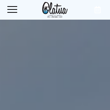
Réservez votre séjour
sur la Côte Basque
Dans le centre du village de Bidart, à quelques
pas des plages et de l’océan, offrez-vous une
parenthèse reposante dans notre
appart’hôtel, l’Hôtel Olatua. Pour le tourisme
ou les affaires, nos chambres et nos
appartements répondront à toutes vos
envies !