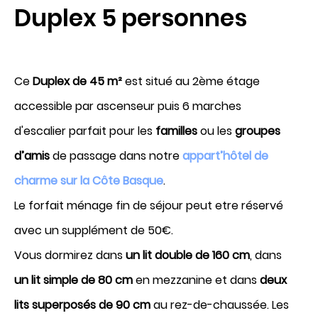
Duplex 5 personnes
demande de réservation
bons cadeaux
Ce
Duplex de 45 m²
est situé au 2ème étage
accessible par ascenseur puis 6 marches
Arrivée
d'escalier parfait pour les
familles
ou les
groupes
7
d’amis
de passage dans notre
appart’hôtel de
Août 2026
charme sur la Côte Basque
.
Le forfait ménage fin de séjour peut etre réservé
Départ
avec un supplément de 50€.
8
Vous dormirez dans
un lit double de 160 cm
, dans
Août 2026
un lit simple de 80 cm
en mezzanine et dans
deux
lits superposés de 90 cm
au rez-de-chaussée. Les