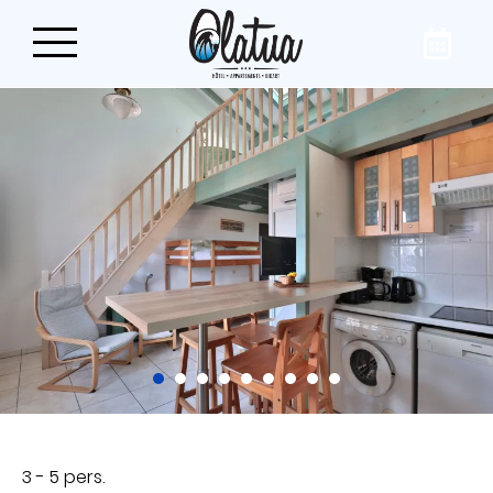
Réservez votre séjour
sur la Côte Basque
Dans le centre du village de Bidart, à quelques
pas des plages et de l’océan, offrez-vous une
parenthèse reposante dans notre
appart’hôtel, l’Hôtel Olatua. Pour le tourisme
ou les affaires, nos chambres et nos
appartements répondront à toutes vos
envies !
3 - 5 pers.